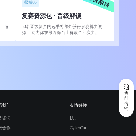
权益03
复赛资源包 · 晋级解锁
50名晋级复赛的选手将额外获得参赛算力资
券，每
源， 助力你在最终舞台上释放全部实力。
售
前
咨
系我们
友情链接
询
务咨询
快手
场合作
CyberCut