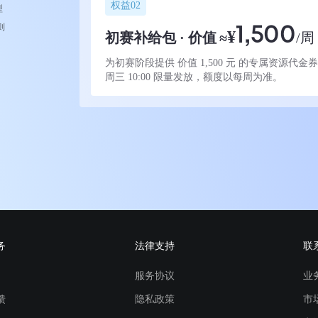
权益02
型
则
1,500
¥
初赛补给包 · 价值
≈
/周
为初赛阶段提供 价值 1,500 元 的专属资源代金
周三 10:00 限量发放，额度以每周为准。
务
法律支持
联
服务协议
业
馈
隐私政策
市