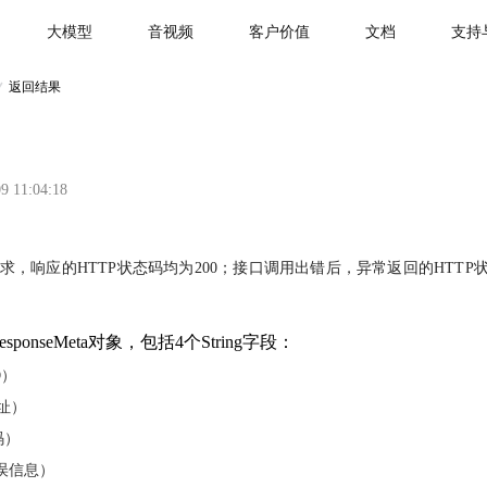
大模型
音视频
客户价值
文档
支持
返回结果
9 11:04:18
，响应的HTTP状态码均为200；接口调用出错后，异常返回的HTTP状态码为
ponseMeta对象，包括4个String字段：
D）
地址）
码）
（错误信息）