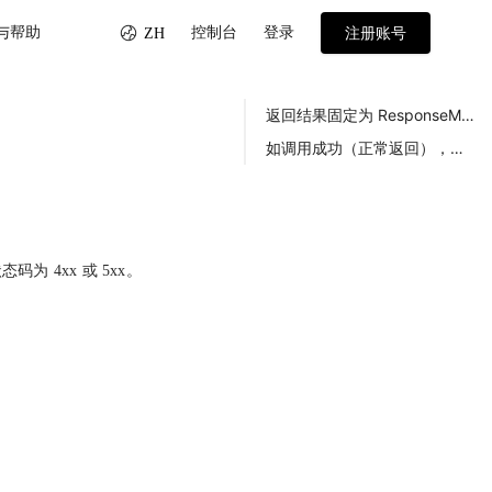
与帮助
控制台
登录
ZH
注册账号
返回结果固定为 ResponseMeta对象，包括4个String字段：
如调用成功（正常返回），则返回ResponseData对象，包含正常请求的返回数据。
 4xx 或 5xx。