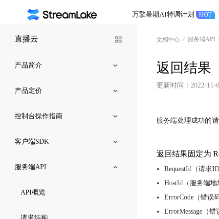
万擎暑期AI特调计划
HOT
直播云
服务端API
文档中心
返回结果
产品简介
更新时间：
2022-11-0
产品定价
控制台操作指南
服务端处理成功的请求
客户端SDK
返回结果固定为 Res
服务端API
RequestId（请求I
HostId（服务端
API概览
ErrorCode（错误
ErrorMessage
请求结构