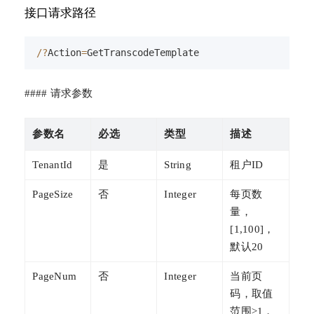
接口请求路径
/
?
Action
=
GetTranscodeTemplate
#### 请求参数
参数名
必选
类型
描述
TenantId
是
String
租户ID
PageSize
否
Integer
每页数
量，
[1,100]，
默认20
PageNum
否
Integer
当前页
码，取值
范围≥1，